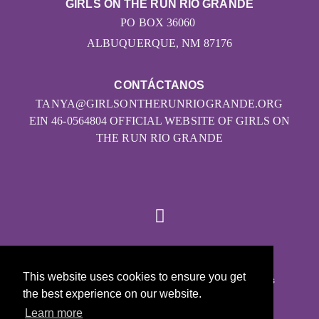
GIRLS ON THE RUN RIO GRANDE
PO BOX 36060
ALBUQUERQUE, NM 87176
CONTÁCTANOS
TANYA@GIRLSONTHERUNRIOGRANDE.ORG
EIN 46-0564804 OFFICIAL WEBSITE OF GIRLS ON
THE RUN RIO GRANDE
© 2026
This website uses cookies to ensure you get
Girls on the Run - Todos los derechos reservados
the best experience on our website.
POLÍTICA DE PRIVACIDAD
Learn more