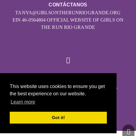
CONTÁCTANOS
TANYA@GIRLSONTHERUNRIOGRANDE.ORG
EIN 46-0564804 OFFICIAL WEBSITE OF GIRLS ON
THE RUN RIO GRANDE
© 2026
This website uses cookies to ensure you get
Girls on the Run - Todos los derechos reservados
the best experience on our website.
POLÍTICA DE PRIVACIDAD
Learn more
Con la tecnología de Pinwheel.us
LOGIN
Got it!