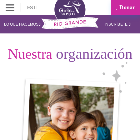
Donar
ES
LO QUE HACEMOS
INSCRÍBETE
organización
Nuestra